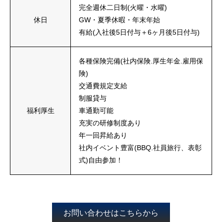
完全週休二日制(火曜・水曜)
休日
GW・夏季休暇・年末年始
有給(入社後5日付与＋6ヶ月後5日付与)
各種保険完備(社内保険.厚生年金.雇用保
険)
交通費規定支給
制服貸与
福利厚生
車通勤可能
充実の研修制度あり
年一回昇給あり
社内イベント豊富(BBQ.社員旅行、表彰
式)自由参加！
お問い合わせはこちらから